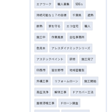
エアワーク
職人募集
SDGｓ
持続可能な１７の目標
千葉県
遮熱
断熱
家を守る
エコ住宅
職人
施工中
作業風景
会社事務所
色見本
アレスダイナミックシリーズ
アステックペイント
研修
施工完了
印西市
習志野市
地域密着型
外構工事
リフォームローン
施工開始
高圧洗浄
解体工事
ドアカバー工法
屋根漆喰工事
ドローン調査