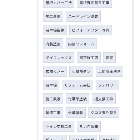
屋根カバー工法
屋根葺き替え工事
施工事例
ハードライン塗装
駐車場白線
ビフォーアフター写真
内装塗装
内装リフォーム
ダイフレックス
認定施工店
保証
玄関カバー
和風モダン
土間高圧洗浄
駐車場
リフォーム会社
フォロワー
施工風景
付帯部塗装
樋交換工事
補修工事
外構塗装
クロス張り替え
トイレ交換工事
ちいき新聞
折込チラシ
ちいき密着型
遮熱塗料