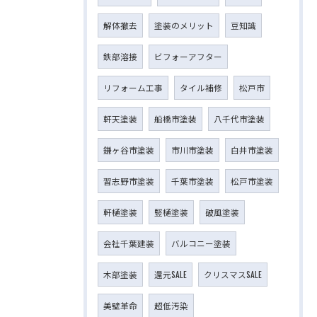
解体撤去
塗装のメリット
豆知識
鉄部溶接
ビフォーアフター
リフォーム工事
タイル補修
松戸市
軒天塗装
船橋市塗装
八千代市塗装
鎌ヶ谷市塗装
市川市塗装
白井市塗装
習志野市塗装
千葉市塗装
松戸市塗装
軒樋塗装
竪樋塗装
破風塗装
会社千葉建装
バルコニー塗装
木部塗装
還元SALE
クリスマスSALE
美壁革命
超低汚染