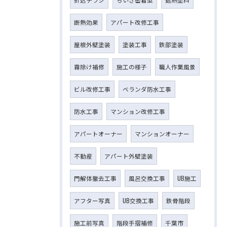
断熱効果
アパート改修工事
屋根外壁塗装
塗装工事
鉄部塗装
霧除け補修
施工の様子
職人作業風景
ビル改修工事
ベランダ防水工事
防水工事
マンション改修工事
アパートオーナー
マンションオーナー
不動産
アパート外壁塗装
門解体撤去工事
風呂交換工事
UB施工
アフター写真
UB交換工事
鉄骨階段
施工前写真
階段手摺補修
千葉市