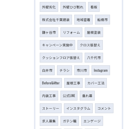
外壁劣化
外壁ひび割れ
看板
株式会社千葉建装
地域密着
船橋市
鎌ヶ谷市
リフォーム
屋根塗装
キャンペーン実施中
クロス張替え
クッションフロア張替え
八千代市
白井市
チラシ
市川市
Instagram
Before&After
屋根工事
カバー工法
内装工事
公式LINE
垂れ幕
ストーリー
インスタグラム
コメント
求人募集
ガテン職
エンゲージ