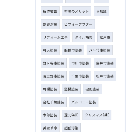
解体撤去
塗装のメリット
豆知識
鉄部溶接
ビフォーアフター
リフォーム工事
タイル補修
松戸市
軒天塗装
船橋市塗装
八千代市塗装
鎌ヶ谷市塗装
市川市塗装
白井市塗装
習志野市塗装
千葉市塗装
松戸市塗装
軒樋塗装
竪樋塗装
破風塗装
会社千葉建装
バルコニー塗装
木部塗装
還元SALE
クリスマスSALE
美壁革命
超低汚染