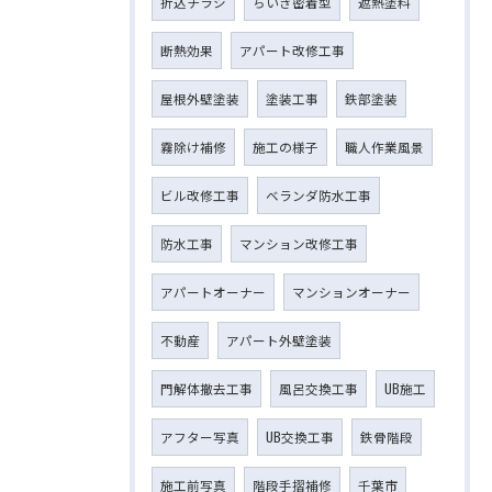
折込チラシ
ちいき密着型
遮熱塗料
断熱効果
アパート改修工事
屋根外壁塗装
塗装工事
鉄部塗装
霧除け補修
施工の様子
職人作業風景
ビル改修工事
ベランダ防水工事
防水工事
マンション改修工事
アパートオーナー
マンションオーナー
不動産
アパート外壁塗装
門解体撤去工事
風呂交換工事
UB施工
アフター写真
UB交換工事
鉄骨階段
施工前写真
階段手摺補修
千葉市