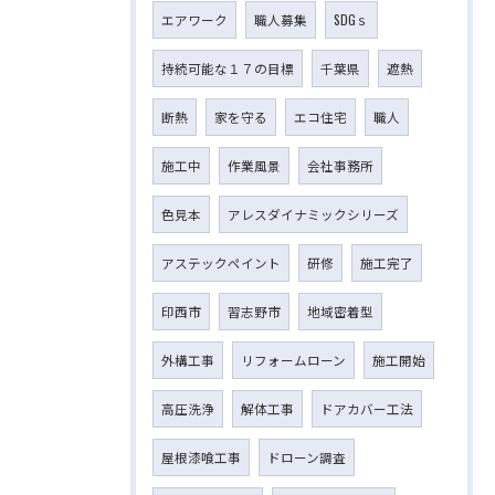
エアワーク
職人募集
SDGｓ
持続可能な１７の目標
千葉県
遮熱
断熱
家を守る
エコ住宅
職人
施工中
作業風景
会社事務所
色見本
アレスダイナミックシリーズ
アステックペイント
研修
施工完了
印西市
習志野市
地域密着型
外構工事
リフォームローン
施工開始
高圧洗浄
解体工事
ドアカバー工法
屋根漆喰工事
ドローン調査