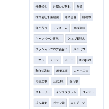
外壁劣化
外壁ひび割れ
看板
株式会社千葉建装
地域密着
船橋市
鎌ヶ谷市
リフォーム
屋根塗装
キャンペーン実施中
クロス張替え
クッションフロア張替え
八千代市
白井市
チラシ
市川市
Instagram
Before&After
屋根工事
カバー工法
内装工事
公式LINE
垂れ幕
ストーリー
インスタグラム
コメント
求人募集
ガテン職
エンゲージ