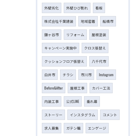
外壁劣化
外壁ひび割れ
看板
株式会社千葉建装
地域密着
船橋市
鎌ヶ谷市
リフォーム
屋根塗装
キャンペーン実施中
クロス張替え
クッションフロア張替え
八千代市
白井市
チラシ
市川市
Instagram
Before&After
屋根工事
カバー工法
内装工事
公式LINE
垂れ幕
ストーリー
インスタグラム
コメント
求人募集
ガテン職
エンゲージ