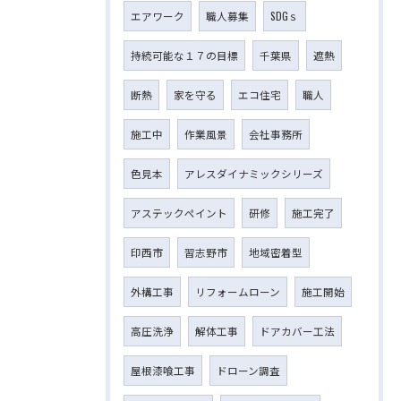
エアワーク
職人募集
SDGｓ
持続可能な１７の目標
千葉県
遮熱
断熱
家を守る
エコ住宅
職人
施工中
作業風景
会社事務所
色見本
アレスダイナミックシリーズ
アステックペイント
研修
施工完了
印西市
習志野市
地域密着型
外構工事
リフォームローン
施工開始
高圧洗浄
解体工事
ドアカバー工法
屋根漆喰工事
ドローン調査