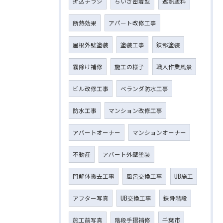
折込チラシ
ちいき密着型
遮熱塗料
断熱効果
アパート改修工事
屋根外壁塗装
塗装工事
鉄部塗装
霧除け補修
施工の様子
職人作業風景
ビル改修工事
ベランダ防水工事
防水工事
マンション改修工事
アパートオーナー
マンションオーナー
不動産
アパート外壁塗装
門解体撤去工事
風呂交換工事
UB施工
アフター写真
UB交換工事
鉄骨階段
施工前写真
階段手摺補修
千葉市