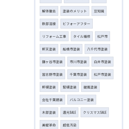
解体撤去
塗装のメリット
豆知識
鉄部溶接
ビフォーアフター
リフォーム工事
タイル補修
松戸市
軒天塗装
船橋市塗装
八千代市塗装
鎌ヶ谷市塗装
市川市塗装
白井市塗装
習志野市塗装
千葉市塗装
松戸市塗装
軒樋塗装
竪樋塗装
破風塗装
会社千葉建装
バルコニー塗装
木部塗装
還元SALE
クリスマスSALE
美壁革命
超低汚染