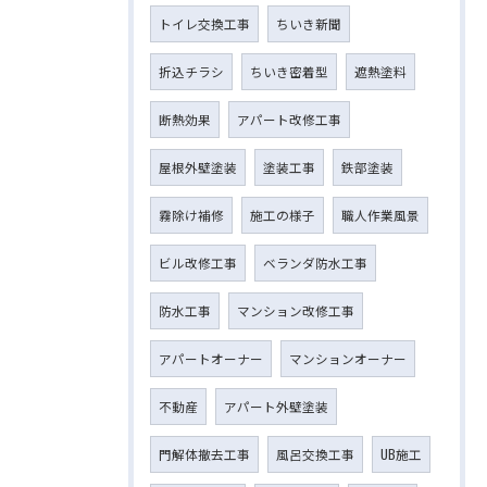
トイレ交換工事
ちいき新聞
折込チラシ
ちいき密着型
遮熱塗料
断熱効果
アパート改修工事
屋根外壁塗装
塗装工事
鉄部塗装
霧除け補修
施工の様子
職人作業風景
ビル改修工事
ベランダ防水工事
防水工事
マンション改修工事
アパートオーナー
マンションオーナー
不動産
アパート外壁塗装
門解体撤去工事
風呂交換工事
UB施工