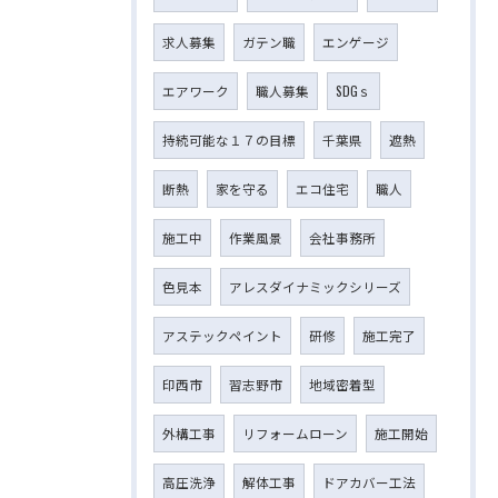
求人募集
ガテン職
エンゲージ
エアワーク
職人募集
SDGｓ
持続可能な１７の目標
千葉県
遮熱
断熱
家を守る
エコ住宅
職人
施工中
作業風景
会社事務所
色見本
アレスダイナミックシリーズ
アステックペイント
研修
施工完了
印西市
習志野市
地域密着型
外構工事
リフォームローン
施工開始
高圧洗浄
解体工事
ドアカバー工法