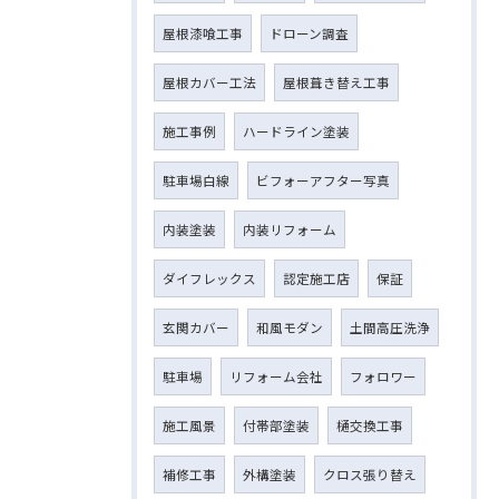
屋根漆喰工事
ドローン調査
屋根カバー工法
屋根葺き替え工事
施工事例
ハードライン塗装
駐車場白線
ビフォーアフター写真
内装塗装
内装リフォーム
ダイフレックス
認定施工店
保証
玄関カバー
和風モダン
土間高圧洗浄
駐車場
リフォーム会社
フォロワー
施工風景
付帯部塗装
樋交換工事
補修工事
外構塗装
クロス張り替え