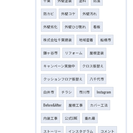
千葉
外壁塗装
塗料
防藻
防カビ
外壁コケ
外壁汚れ
外壁劣化
外壁ひび割れ
看板
株式会社千葉建装
地域密着
船橋市
鎌ヶ谷市
リフォーム
屋根塗装
キャンペーン実施中
クロス張替え
クッションフロア張替え
八千代市
白井市
チラシ
市川市
Instagram
Before&After
屋根工事
カバー工法
内装工事
公式LINE
垂れ幕
ストーリー
インスタグラム
コメント