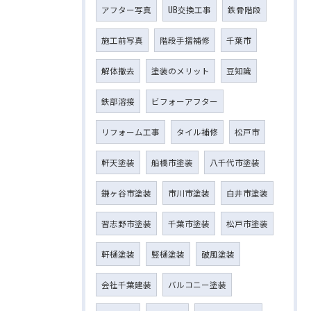
アフター写真
UB交換工事
鉄骨階段
施工前写真
階段手摺補修
千葉市
解体撤去
塗装のメリット
豆知識
鉄部溶接
ビフォーアフター
リフォーム工事
タイル補修
松戸市
軒天塗装
船橋市塗装
八千代市塗装
鎌ヶ谷市塗装
市川市塗装
白井市塗装
習志野市塗装
千葉市塗装
松戸市塗装
軒樋塗装
竪樋塗装
破風塗装
会社千葉建装
バルコニー塗装