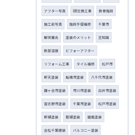
アフター写真
UB交換工事
鉄骨階段
施工前写真
階段手摺補修
千葉市
解体撤去
塗装のメリット
豆知識
鉄部溶接
ビフォーアフター
リフォーム工事
タイル補修
松戸市
軒天塗装
船橋市塗装
八千代市塗装
鎌ヶ谷市塗装
市川市塗装
白井市塗装
習志野市塗装
千葉市塗装
松戸市塗装
軒樋塗装
竪樋塗装
破風塗装
会社千葉建装
バルコニー塗装