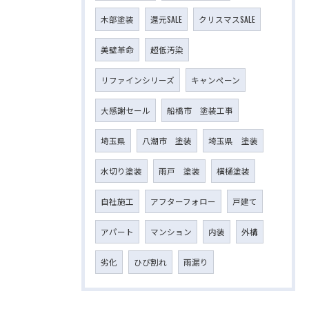
木部塗装
還元SALE
クリスマスSALE
美壁革命
超低汚染
リファインシリーズ
キャンペーン
大感謝セール
船橋市 塗装工事
埼玉県
八潮市 塗装
埼玉県 塗装
水切り塗装
雨戸 塗装
横樋塗装
自社施工
アフターフォロー
戸建て
アパート
マンション
内装
外構
劣化
ひび割れ
雨漏り