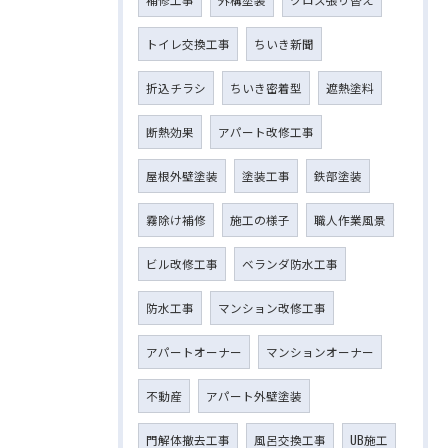
トイレ交換工事
ちいき新聞
折込チラシ
ちいき密着型
遮熱塗料
断熱効果
アパート改修工事
屋根外壁塗装
塗装工事
鉄部塗装
霧除け補修
施工の様子
職人作業風景
ビル改修工事
ベランダ防水工事
防水工事
マンション改修工事
アパートオーナー
マンションオーナー
不動産
アパート外壁塗装
門解体撤去工事
風呂交換工事
UB施工