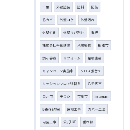
千葉
外壁塗装
塗料
防藻
防カビ
外壁コケ
外壁汚れ
外壁劣化
外壁ひび割れ
看板
株式会社千葉建装
地域密着
船橋市
鎌ヶ谷市
リフォーム
屋根塗装
キャンペーン実施中
クロス張替え
クッションフロア張替え
八千代市
白井市
チラシ
市川市
Instagram
Before&After
屋根工事
カバー工法
内装工事
公式LINE
垂れ幕