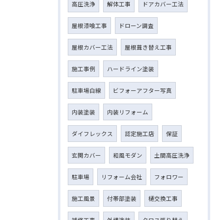
高圧洗浄
解体工事
ドアカバー工法
屋根漆喰工事
ドローン調査
屋根カバー工法
屋根葺き替え工事
施工事例
ハードライン塗装
駐車場白線
ビフォーアフター写真
内装塗装
内装リフォーム
ダイフレックス
認定施工店
保証
玄関カバー
和風モダン
土間高圧洗浄
駐車場
リフォーム会社
フォロワー
施工風景
付帯部塗装
樋交換工事
補修工事
外構塗装
クロス張り替え