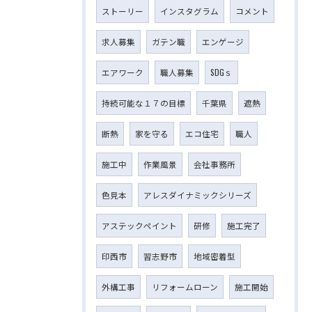
ストーリー
インスタグラム
コメント
求人募集
ガテン職
エンゲージ
エアワーク
職人募集
SDGｓ
持続可能な１７の目標
千葉県
遮熱
断熱
家を守る
エコ住宅
職人
施工中
作業風景
会社事務所
色見本
アレスダイナミックシリーズ
アステックペイント
研修
施工完了
印西市
習志野市
地域密着型
外構工事
リフォームローン
施工開始